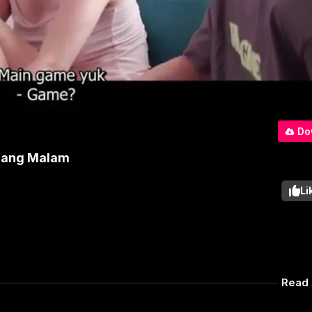
Do
njang Malam
Li
Read