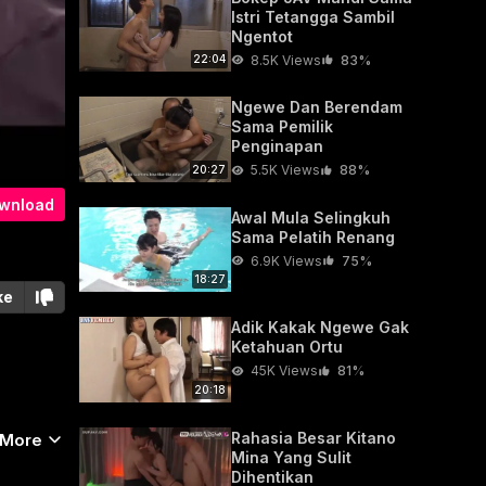
Istri Tetangga Sambil
Ngentot
8.5K Views
83%
22:04
Ngewe Dan Berendam
Sama Pemilik
Penginapan
5.5K Views
88%
20:27
wnload
Awal Mula Selingkuh
Sama Pelatih Renang
6.9K Views
75%
18:27
ke
Adik Kakak Ngewe Gak
Ketahuan Ortu
45K Views
81%
20:18
Rahasia Besar Kitano
 More
Mina Yang Sulit
Dihentikan