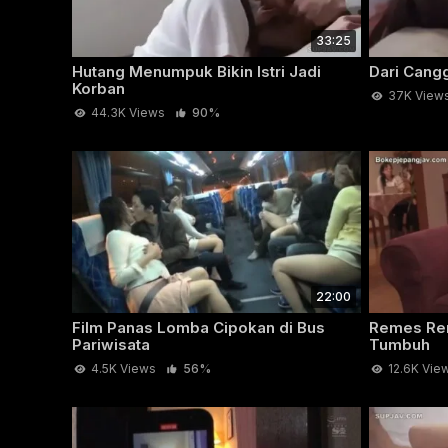
33:25
Hutang Menumpuk Bikin Istri Jadi
Dari Cang
Korban
37K View
44.3K Views
90%
22:00
Film Panas Lomba Cipokan di Bus
Remes Rem
Pariwisata
Tumbuh
4.5K Views
56%
12.6K Vie