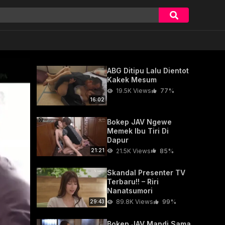
ABG Ditipu Lalu Dientot
Kakek Mesum
19.5K Views
77%
16:02
Bokep JAV Ngewe
Memek Ibu Tiri Di
Dapur
21.5K Views
85%
21:21
Skandal Presenter TV
Terbaru!! – Riri
Nanatsumori
89.8K Views
99%
29:43
Bokep JAV Mandi Sama