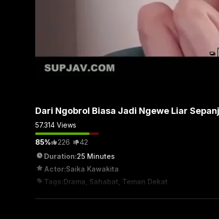
Dari Ngobrol Biasa Jadi Ngewe Liar Sepa
57.314
Views
85%
226
42
Duration:
25 Minutes
Actor:
Saika Kawakita
Tags:
Drama
,
Sahabat
,
Teman Dekat
Category:
ABG