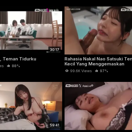
30:17
, Teman Tidurku
Rahasia Nakal Nao Satsuki T
Kecil Yang Menggemaskan
ws
88%
99.6K Views
97%
iasa Jadi Ngewe Liar Sepanjang Malam
 Awalnya mereka masih canggung setelah mabuk, tapi begi
gsung jadi malam gila-gilaan penuh nafsu di rumah, tanpa dra
u lagi.
59:41