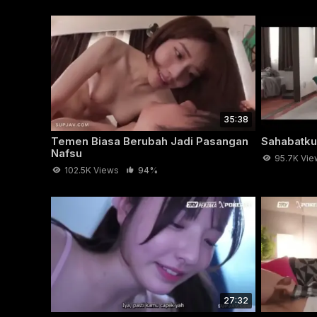
35:38
Temen Biasa Berubah Jadi Pasangan
Sahabatku
Nafsu
95.7K Vie
102.5K Views
94%
Dari Ngobrol B
Suatu malam mereka minum-minum biasa di rumah,
ciuman, langsung nggak bisa berhenti. Dari situ lan
cuma dua orang yang akhirnya nggak bisa nahan nafs
27:32