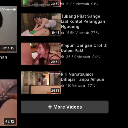
21.8K Views
91%
30:39
Tukang Pijat Sange
Liat Kontol Pelanggan
Ngaceng
15.5K Views
77%
19:45
Ampun, Jangan Crot Di
01:14:15
Dalem Pak!
eman
36.6K Views
94%
29:32
Riri Nanatsumori
Dihajar Tanpa Ampun
11K Views
77%
tu mulai
24:53
ma ribet,
More Videos
42:12