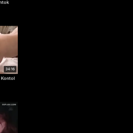
ntok
34:16
 Kontol