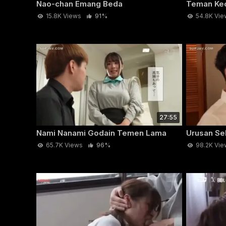
Nao-chan Emang Beda
Teman Kec
15.8K Views
91%
54.8K Vie
27:55
Nami Nanami Godain Temen Lama
Urusan Sek
65.7K Views
96%
98.2K Vie