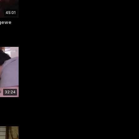
45:01
Ngewe
32:24