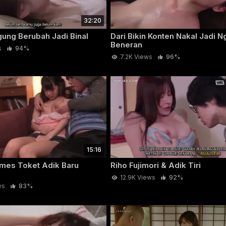
32:20
gung Berubah Jadi Binal
Dari Bikin Konten Nakal Jadi 
Beneran
s
94%
7.2K Views
96%
15:16
es Toket Adik Baru
Riho Fujimori & Adik Tiri
12.9K Views
92%
ws
83%