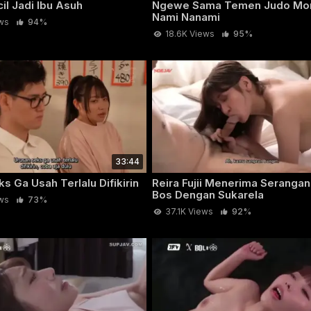
il Jadi Ibu Asuh
Ngewe Sama Temen Judo Mo
Nami Nanami
ws
94%
18.6K Views
95%
33:44
s Ga Usah Terlalu Difikirin
Reira Fujii Menerima Serangan
Bos Dengan Sukarela
ws
73%
37.1K Views
92%