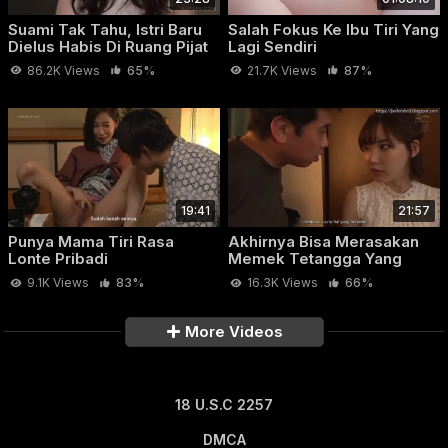
Suami Tak Tahu, Istri Baru
Salah Fokus Ke Ibu Tiri Yang
Dielus Habis Di Ruang Pijat
Lagi Sendiri
86.2K Views
65%
21.7K Views
87%
19:41
21:57
Punya Mama Tiri Rasa
Akhirnya Bisa Merasakan
Lonte Pribadi
Memek Tetangga Yang
Sombong
9.1K Views
83%
16.3K Views
66%
More Videos
18 U.S.C 2257
DMCA