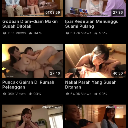
01:03:59
27:36
Godaan Diam-diam Makin
Ipar Kesepian Menunggu
Susah Ditolak
Suami Pulang
11.1K Views
84%
58.7K Views
95%
27:46
40:50
Puncak Gairah Di Rumah
Nakal Parah Yang Susah
Pelanggan
Ditahan
39K Views
93%
54.9K Views
93%