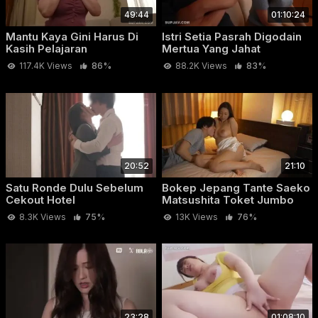
49:44
01:10:24
Mantu Kaya Gini Harus Di
Istri Setia Pasrah Digodain
Kasih Pelajaran
Mertua Yang Jahat
117.4K Views
86%
88.2K Views
83%
20:52
21:10
Satu Ronde Dulu Sebelum
Bokep Jepang Tante Saeko
Cekout Hotel
Matsushita Toket Jumbo
8.3K Views
75%
13K Views
76%
23:28
01:08:10