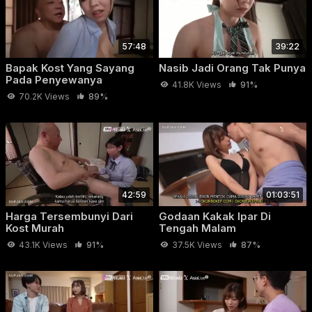
Tiap hari bosnya godain Iori pelan-pelan, remas, jilat, isap
putingnya sampe tambah gede banget. Awalnya Iori cuma
ngerasa risi, tapi lama-lama badannya berubah total — dia
57:48
39:22
bisa orgasme cuma di raba putingnya saja.
Bapak Kost Yang Sayang
Nasib Jadi Orang Tak Punya
Pada Penyewanya
41.8K Views
91%
70.2K Views
89%
42:59
01:03:51
Harga Tersembunyi Dari
Godaan Kakak Ipar Di
Kost Murah
Tengah Malam
43.1K Views
91%
37.5K Views
87%