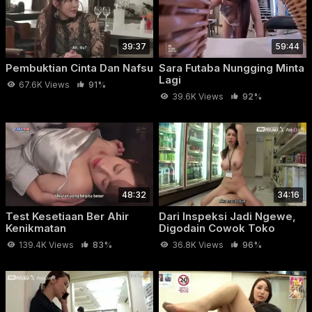
selingkuh”.
39:37
59:44
Pembuktian Cinta Dan Nafsu
Sara Futaba Nungging Minta
Lagi
67.6K Views
91%
39.6K Views
92%
48:32
34:16
Test Kesetiaan Ber Ahir
Dari Inspeksi Jadi Ngewe,
Kenikmatan
Digodain Cowok Toko
139.4K Views
83%
36.8K Views
96%