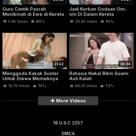
Guru Cantik Pasrah
Jadi Korban Godaan Om-
Menikmati di Ewe di Kereta
om Di Dalam Kereta
5.8K Views
80%
39.8K Views
95%
21:42
38:34
Menggoda Kakak Suster
Rahasia Nakal Bikin Suami
Untuk Diewe Memeknya
Asli Kalah
19.7K Views
74%
68.2K Views
73%
More Videos
18 U.S.C 2257
DMCA