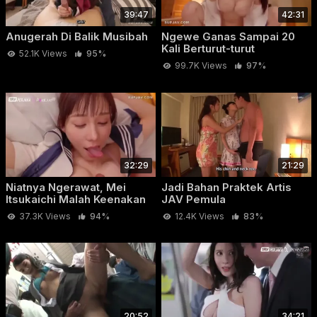
39:47
42:31
Anugerah Di Balik Musibah
Ngewe Ganas Sampai 20
Kali Berturut-turut
52.1K Views
95%
99.7K Views
97%
32:29
21:29
Niatnya Ngerawat, Mei
Jadi Bahan Praktek Artis
Itsukaichi Malah Keenakan
JAV Pemula
Dientot
37.3K Views
94%
12.4K Views
83%
20:52
34:21