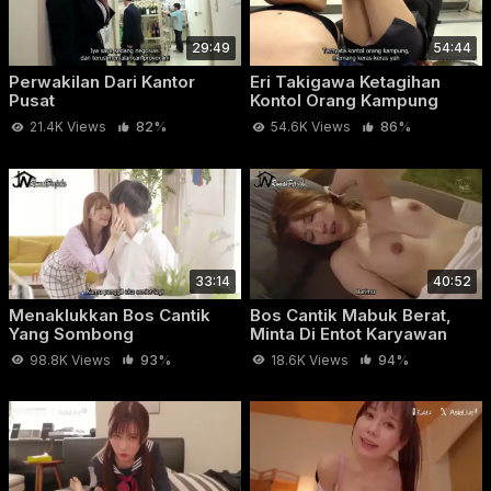
29:49
54:44
Perwakilan Dari Kantor
Eri Takigawa Ketagihan
Pusat
Kontol Orang Kampung
21.4K Views
82%
54.6K Views
86%
33:14
40:52
Menaklukkan Bos Cantik
Bos Cantik Mabuk Berat,
Yang Sombong
Minta Di Entot Karyawan
Nya
98.8K Views
93%
18.6K Views
94%