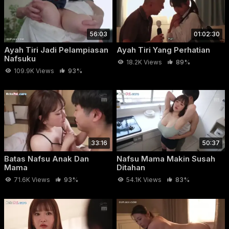
lama perasaan anaknya terhadap ibunya berubah jadi nafsu.
Sayuri yang awalnya kaget dan menolak, akhirnya pasrah
dan ikut larut dalam hubungan terlarang ini.
56:03
01:02:30
Ayah Tiri Jadi Pelampiasan
Ayah Tiri Yang Perhatian
Nafsuku
18.2K Views
89%
109.9K Views
93%
33:16
50:37
Batas Nafsu Anak Dan
Nafsu Mama Makin Susah
Mama
Ditahan
71.6K Views
93%
54.1K Views
83%