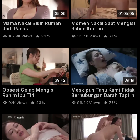
35:09
01:05:05
Mama Nakal Bikin Rumah
Momen Nakal Saat Mengisi
Jadi Panas
Rahim Ibu Tiri
102.8K Views
82%
115.4K Views
74%
39:42
39:19
Obsesi Gelap Mengisi
Meskipun Tahu Kami Tidak
Rahim Ibu Tiri
Berhubungan Darah Tapi Ini
Gak Baik
92K Views
83%
88.4K Views
75%