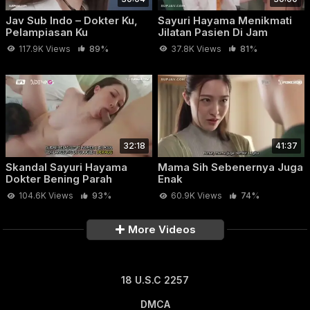
Jav Sub Indo – Dokter Ku,
Sayuri Hayama Menikmati
Pelampiasan Ku
Jilatan Pasien Di Jam
Praktik
117.9K Views
89%
37.8K Views
81%
32:18
41:37
Skandal Sayuri Hayama
Mama Sih Sebenernya Juga
Dokter Bening Parah
Enak
104.6K Views
93%
60.9K Views
74%
More Videos
18 U.S.C 2257
DMCA