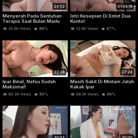
24:52
01:04:16
Menyerah Pada Sentuhan
Istri Kesepian Di Entot Dua
Terapis Saat Bulan Madu
Kontol
26.9K Views
88%
22.8K Views
87%
22:38
27:24
Ipar Binal, Nafsu Sudah
Masih Sakit Di Mintain Jatah
Maksimal!
Kakak Ipar
86.3K Views
85%
68.5K Views
89%
30:04
30:00