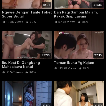
19:01
42:36
Ngewe Dengan Tante Toket
Dari Pagi Sampai Malam,
Super Brutal
Kakak Siap Layani
13.3K Views
72%
57.4K Views
84%
37:30
27:15
Ibu Kost Di Gangbang
Teman Ibuku Yg Kejam
Mahasiswa Nakal
113.9K Views
87%
71.5K Views
96%
21:50
21:50