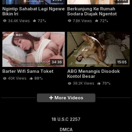
Ngintip Sahabat Lagi Ngewe
Berkunjung Ke Rumah
Bikin Iri
Sodara Diajak Ngentot
34.4K Views
72%
7.8K Views
72%
34:36
15:05
Barter Wifi Sama Toket
ABG Menangis Disodok
Kontol Besar
40K Views
88%
38.2K Views
70%
More Videos
18 U.S.C 2257
DMCA