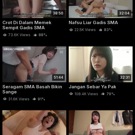
38:50
32:04
Crot Di Dalam Memek
Nafsu Liar Gadis SMA
Sempit Gadis SMA
22.5K Views
83%
73.6K Views
88%
51:44
32:31
Seragam SMA Basah Bikin
Jangan Sebar Ya Pak
Sange
108.4K Views
79%
31.6K Views
91%