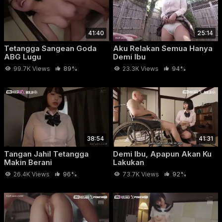
ngeliatin, tapi lama-lama berani deketin. Di rumah itu,
seragam akhirnya gak dibutuhin lagi. Ceritanya pelan tapi
panas, penuh godaan dan nafsu yang meledak-ledak.
41:40
25:14
Tetangga Sangean Goda
Aku Relakan Semua Hanya
ABG Lugu
Demi Ibu
99.7K Views
89%
23.3K Views
94%
38:54
41:31
Tangan Jahil Tetangga
Demi Ibu, Apapun Akan Ku
Makin Berani
Lakukan
26.4K Views
96%
73.7K Views
92%