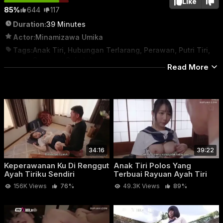
Like
85%
644
117
Duration:
39 Minutes
Actor:
Minamizawa Umika
Tags:
Anak Tiri
,
Hubungan Terlarang
,
Perawan
,
Putri Tiri
,
Seragam Sekolah
Read More
Category:
ABG
34:16
39:22
Keperawanan Ku Di Renggut
Anak Tiri Polos Yang
Ayah Tiriku Sendiri
Terbuai Rayuan Ayah Tiri
Dibodohi Ayah Tiri Karena Terlalu Polo
156K Views
76%
49.3K Views
89%
Minamizawa Umika jadi anak tiri yang polos tapi menggoda.
ayahnya udah lama ngebet sama badannya yang masih
pakai seragam sekolah setiap hari. Awalnya cuma diam-diam