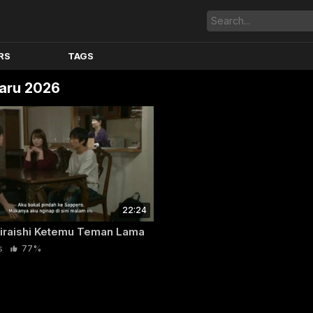
RS
TAGS
aru 2026
22:24
hiraishi Ketemu Teman Lama
s
77%