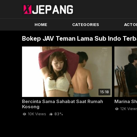
HOME
CATEGORIES
ACTO
Bokep JAV Teman Lama Sub Indo Terb
15:18
Bercinta Sama Sahabat Saat Rumah
Marina S
Kosong
12K View
10K Views
83%